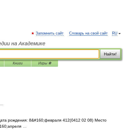
Запомнить сайт
Словарь на свой сайт
RU
едии на Академике
Найти!
Книги
Игры ⚽
 …
ата рождения: 8&#160;февраля 412(0412 02 08) Место
#160;апреля …