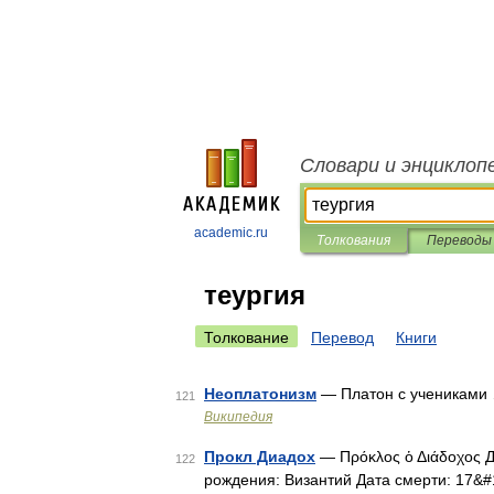
Словари и энциклоп
academic.ru
Толкования
Переводы
теургия
Толкование
Перевод
Книги
Неоплатонизм
— Платон с учениками
121
Википедия
Прокл Диадох
— Πρόκλος ὁ Διάδοχος Д
122
рождения: Византий Дата смерти: 17&