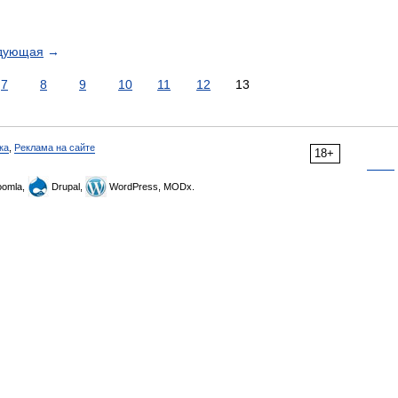
дующая
→
7
8
9
10
11
12
13
ка
,
Реклама на сайте
18+
omla,
Drupal,
WordPress, MODx.