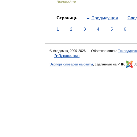
Википедия
Страницы
←
Предыдущая
Сле
1
2
3
4
5
6
© Академик, 2000-2026
Обратная связь:
Техподдерж
👣 Путешествия
Экспорт словарей на сайты
, сделанные на PHP,
Jo