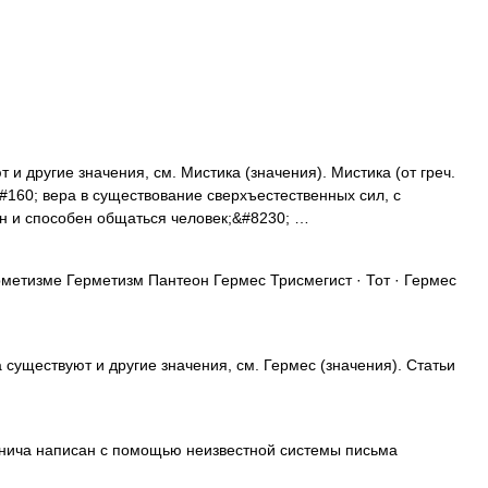
и другие значения, см. Мистика (значения). Мистика (от греч.
#160; вера в существование сверхъестественных сил, с
н и способен общаться человек;&#8230; …
метизме Герметизм Пантеон Гермес Трисмегист · Тот · Гермес
 существуют и другие значения, см. Гермес (значения). Статьи
ича написан с помощью неизвестной системы письма