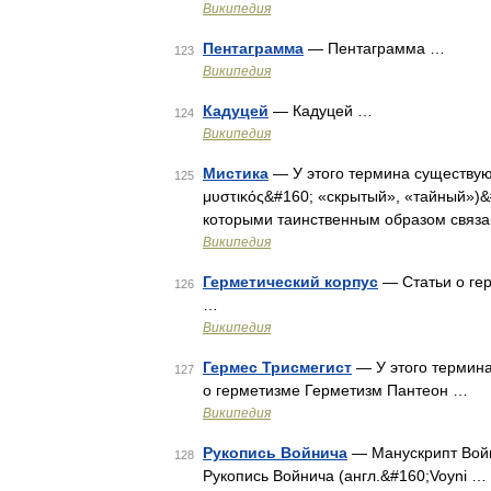
Википедия
Пентаграмма
— Пентаграмма …
123
Википедия
Кадуцей
— Кадуцей …
124
Википедия
Мистика
— У этого термина существуют 
125
μυστικός&#160; «скрытый», «тайный»)&
которыми таинственным образом связа
Википедия
Герметический корпус
— Статьи о гер
126
…
Википедия
Гермес Трисмегист
— У этого термина
127
о герметизме Герметизм Пантеон …
Википедия
Рукопись Войнича
— Манускрипт Войн
128
Рукопись Войнича (англ.&#160;Voyni …